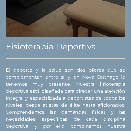
Fisioterapia Deportiva
El deporte y la salud son dos pilares que se
complementan entre sí, y en Nova Carthago lo
tenemos muy presente. Nuestra fisioterapia
deportiva está diseñada para ofrecer una atención
integral y especializada a deportistas de todos los
niveles, desde atletas de élite hasta aficionados.
Comprendemos las demandas físicas y las
necesidades específicas de cada disciplina
deportiva, y por ello, combinamos nuestra