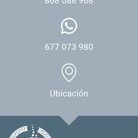
868 088 968
677 073 980
Ubicación